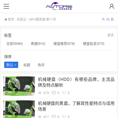
首页
-
标签云
- GPU服务器 第11页
共
10
篇
标签
更多
全部(5090)
希捷(912)
硬盘推荐(578)
硬盘批发(573)
企业级硬盘(537)
NAS硬盘(481)
服务器硬盘(474)
排序
硬盘采购(474)
希捷硬盘(471)
硬盘(434)
默认
标题
热评
机械硬盘(412)
GPU服务器(130)
硬盘质量(130)
机械硬盘（HDD）有哪些品牌，主流品
H200服务器(126)
希捷SSD(125)
NAS专用硬盘(120)
牌及特点解析
企业级存储(72)
HAMR技术(62)
企业级(34)
573
0
0
大容量硬盘(32)
监控硬盘​(25)
监控硬盘多少钱(24)
机械硬盘的黑盘，了解其性能特点与适用
场景
417
0
0