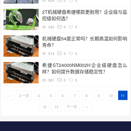
426
0
0
2T机械硬盘希捷哪款更耐用？企业级与监
控级如何选？
342
0
0
机械硬盘54度正常吗？长期高温如何影响
寿命？
314
0
0
希捷ST24000NM002H企业级硬盘怎么
样？如何提升数据存储稳定性？
361
0
0
‹‹
上一页
4
5
6
7
8
9
10
11
12
13
下一页
››