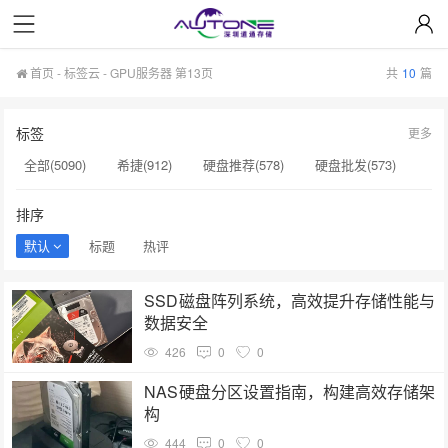
首页
-
标签云
- GPU服务器 第13页
共
10
篇
标签
更多
全部(5090)
希捷(912)
硬盘推荐(578)
硬盘批发(573)
企业级硬盘(537)
NAS硬盘(481)
服务器硬盘(474)
排序
硬盘采购(474)
希捷硬盘(471)
硬盘(434)
默认
标题
热评
机械硬盘(412)
GPU服务器(130)
硬盘质量(130)
SSD磁盘阵列系统，高效提升存储性能与
H200服务器(126)
希捷SSD(125)
NAS专用硬盘(120)
数据安全
企业级存储(72)
HAMR技术(62)
企业级(34)
426
0
0
大容量硬盘(32)
监控硬盘​(25)
监控硬盘多少钱(24)
NAS硬盘分区设置指南，构建高效存储架
构
444
0
0