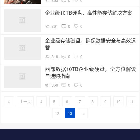
353
0
0
企业级10TB硬盘，高性能存储解决方案
361
0
0
企业级存储磁盘，确保数据安全与高效运
营
318
0
0
西部数据10TB企业级硬盘，全方位解读
与选购指南
360
0
0
‹‹
上一页
4
5
6
7
8
9
10
11
12
13
››