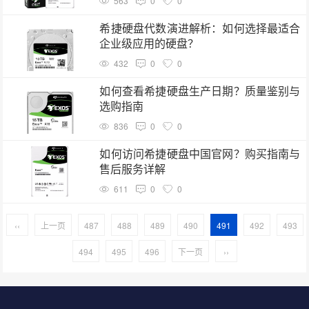
563
0
0
希捷硬盘代数演进解析：如何选择最适合
企业级应用的硬盘？
432
0
0
如何查看希捷硬盘生产日期？质量鉴别与
选购指南
836
0
0
如何访问希捷硬盘中国官网？购买指南与
售后服务详解
611
0
0
‹‹
上一页
487
488
489
490
491
492
493
494
495
496
下一页
››