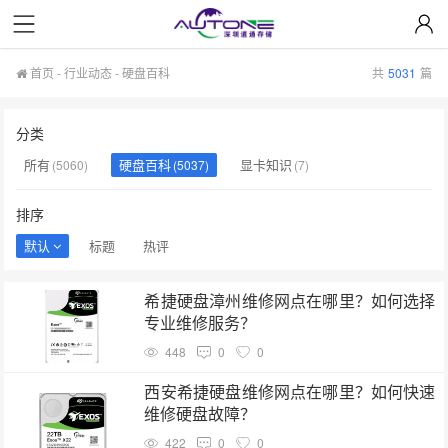
首页
-
行业动态
-
硬盘百科
共
5031
篇
分类
所有
硬盘百科
显卡知识
(5060)
(5037)
(7)
排序
默认
标题
热评
希捷硬盘漳州维修网点在哪里？如何选择
专业维修服务？
448
0
0
西安希捷硬盘维修网点在哪里？如何快速
维修硬盘故障？
422
0
0