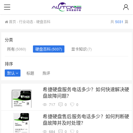
首页
-
行业动态
-
硬盘百科
共
5031
篇
分类
所有
硬盘百科
显卡知识
(5060)
(5037)
(7)
排序
默认
标题
热评
希捷硬盘服务电话多少？如何快速解决硬
盘故障问题？
717
0
0
希捷硬盘售后服务电话多少？如何判断硬
盘故障并及时处理？
684
0
0