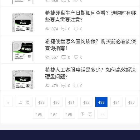
686
0
0
希捷硬盘生产日期如何查看？选购时有哪
些要点需要注意？
874
0
0
希捷硬盘怎么查询质保？购买前必看质保
查询指南！
557
0
0
希捷人工客服电话是多少？如何高效解决
硬盘问题？
479
0
0
‹‹
上一页
489
490
491
492
493
494
495
496
497
498
下一页
››