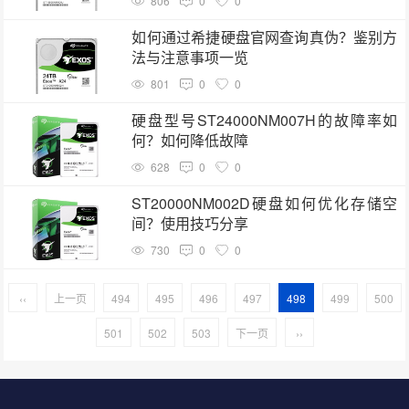
806
0
0
如何通过希捷硬盘官网查询真伪？鉴别方
法与注意事项一览
801
0
0
硬盘型号ST24000NM007H的故障率如
何？如何降低故障
628
0
0
ST20000NM002D硬盘如何优化存储空
间？使用技巧分享
730
0
0
‹‹
上一页
494
495
496
497
498
499
500
501
502
503
下一页
››