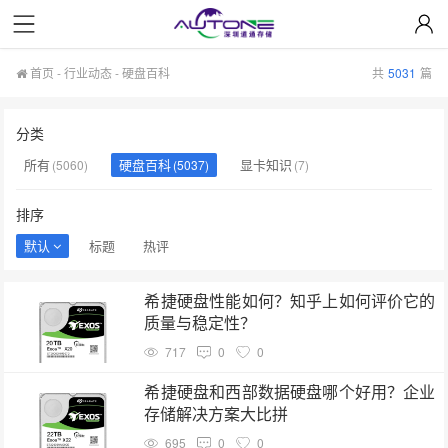
首页
-
行业动态
-
硬盘百科
共
5031
篇
分类
所有
硬盘百科
显卡知识
(5060)
(5037)
(7)
排序
默认
标题
热评
希捷硬盘性能如何？知乎上如何评价它的
质量与稳定性？
717
0
0
希捷硬盘和西部数据硬盘哪个好用？企业
存储解决方案大比拼
695
0
0