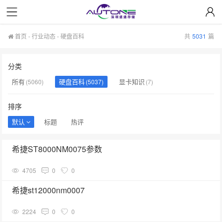
首页
-
行业动态
-
硬盘百科
共
5031
篇
分类
所有
硬盘百科
显卡知识
(5060)
(5037)
(7)
排序
默认
标题
热评
希捷ST8000NM0075参数
4705
0
0
希捷st12000nm0007
2224
0
0