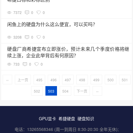
7372
0
0
闲鱼上的硬盘为什么这么便宜，可以买吗？
3208
0
0
硬盘厂商希捷宣布立即涨价，预计未来几个季度价格将继
续上涨，企业此举背后有何原因？
733
0
0
‹‹
上一页
495
496
497
498
499
500
501
502
503
504
下一页
››
GPU显卡
希捷硬盘
硬盘知识
电话：13265568346 (周一到周日 8:30-20:30 全年无休);