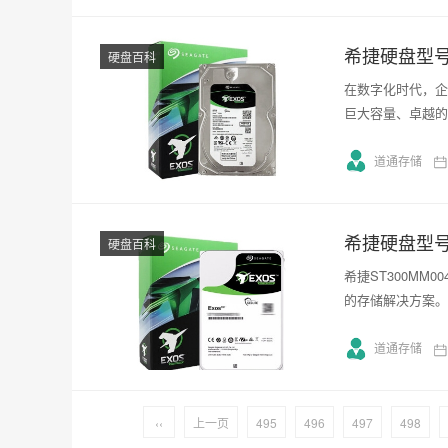
希捷硬盘型号S
硬盘百科
在数字化时代，企业
巨大容量、卓越的
道通存储
希捷硬盘型号S
硬盘百科
希捷ST300M
的存储解决方案。
道通存储
‹‹
上一页
495
496
497
498