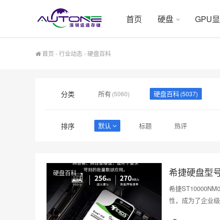
首页
硬盘
GPU
首页
-
行业动态
-
硬盘百科
分类
所有
硬盘百科
(5060)
(5037)
排序
默认
标题
热评
希捷硬盘型号S
硬盘百科
希捷ST10000
性，成为了企业级