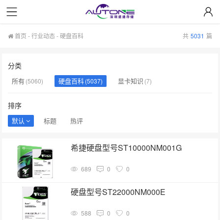
首页
-
行业动态
-
硬盘百科
共
5031
篇
分类
所有
硬盘百科
显卡知识
(5060)
(5037)
(7)
排序
默认
标题
热评
希捷硬盘型号ST10000NM001G
689
0
0
硬盘型号ST22000NM000E
588
0
0