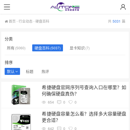
首页
-
行业动态
-
硬盘百科
共
5031
篇
分类
所有
硬盘百科
显卡知识
(5060)
(5037)
(7)
排序
默认
标题
热评
希捷硬盘官网序列号查询入口在哪里？如
何确保硬盘真伪？
654
0
0
希捷硬盘容量怎么看？选择多大容量硬盘
更合适？
642
0
0