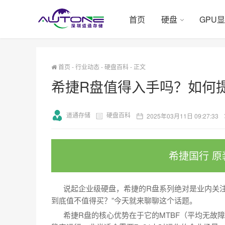
首页
硬盘
GPU
首页
-
行业动态
-
硬盘百科
-
正文
希捷R盘值得入手吗？如何
道通存储
硬盘百科
2025年03月11日 09:27:33
希捷国行 原
说起企业级硬盘，希捷的R盘系列绝对是业内关注
到底值不值得买？”今天就来聊聊这个话题。
希捷R盘的核心优势在于它的MTBF（平均无故障