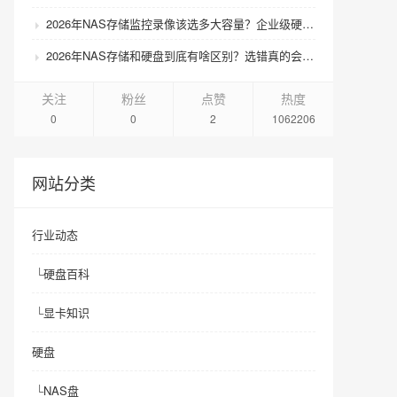
2026年NAS存储监控录像该选多大容量？企业级硬盘怎么搭配才划算？
2026年NAS存储和硬盘到底有啥区别？选错真的会后悔吗？
关注
粉丝
点赞
热度
0
0
2
1062206
网站分类
行业动态
└
硬盘百科
└
显卡知识
硬盘
└
NAS盘