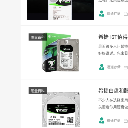
道通存储
希捷16T值
硬盘百科
最近很多人问希捷
好好说说。先来看
道通存储
希捷白盘和
硬盘百科
不少人在选择家用
关键看你用硬盘做
道通存储