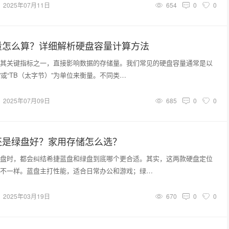
2025年07月11日
654
0
0
量怎么算？详细解析硬盘容量计算方法
其关键指标之一，直接影响数据的存储量。我们常见的硬盘容量通常是以
”或“TB（太字节）”为单位来衡量。不同类…
2025年07月09日
685
0
0
还是绿盘好？家用存储怎么选？
盘时，都会纠结希捷蓝盘和绿盘到底哪个更合适。其实，这两款硬盘定位
不一样。蓝盘主打性能，适合日常办公和游戏；绿…
2025年03月19日
670
0
0