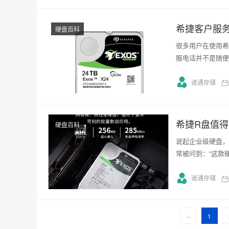
希捷客户服
硬盘百科
很多用户在使用希
服电话并不是随便
道通存储
希捷R盘值
硬盘百科
说起企业级硬盘，
常被问到：“这款
道通存储
‹‹
1