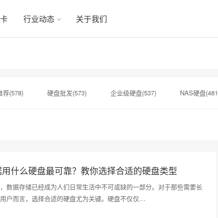
显卡
行业动态
关于我们
荐(578)
硬盘批发(573)
企业级硬盘(537)
NAS硬盘(481
硬盘(434)
机械硬盘(412)
数据存储(22)
企业硬盘​(20)
18)
希捷银河硬盘(17)
企业硬盘价格(16)
大容量存储(1
据用什么硬盘最可靠？教你选择合适的硬盘类型
，数据存储已经成为人们日常生活中不可或缺的一部分。对于那些需要长
用户而言，选择合适的硬盘尤为关键。硬盘不仅仅…