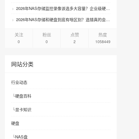
2026年NAS存储监控录像该选多大容量？企业级硬盘怎么搭配才划算？
2026年NAS存储和硬盘到底有啥区别？选错真的会后悔吗？
关注
粉丝
点赞
热度
0
0
2
1058449
网站分类
行业动态
└
硬盘百科
└
显卡知识
硬盘
└
NAS盘