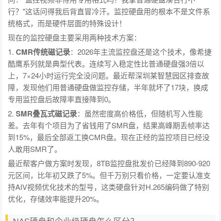
行？"这话问得我后背直冒冷汗。监控硬盘用的根本不是文件系
统格式，而是硬件层面的特殊设计！
现在的监控硬盘主要采用两种技术方案：
1.
CMR传统磁记录
：2026年主流监控盘还是这个技术，像希捷
酷鹰系列就是典型代表。连续写入稳定性比普通硬盘强3倍以
上，7×24小时运行完全没问题。最近帮深圳某智慧园区排查故
障，发现他们用普通硬盘做监控存储，半年就坏了17块，换成
专用监控盘后故障率直接降到0。
2.
SMR叠瓦式磁记录
：虽然密度高价格低，但随机写入性能
差。去年有个项目为了省钱用了SMR盘，结果高峰期丢帧率达
到15%，最后全部返工换CMR盘。现在正经的监控项目已经没
人敢用SMR了。
最近帮客户做方案时发现，8TB监控盘批发价已经降到890-920
元区间，比年初又跌了5%。但千万别只看价格，一定要认准支
持AIV视频优化技术的型号，这类硬盘针对H.265编码做了特别
优化，存储效率能提升20%。