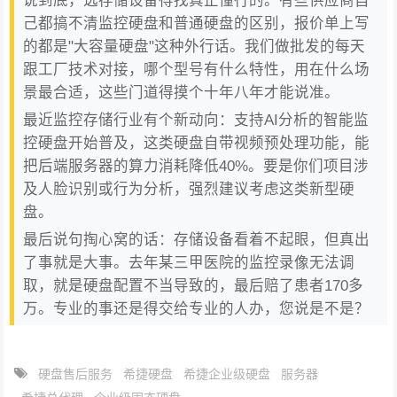
己都搞不清监控硬盘和普通硬盘的区别，报价单上写
的都是"大容量硬盘"这种外行话。我们做批发的每天
跟工厂技术对接，哪个型号有什么特性，用在什么场
景最合适，这些门道得摸个十年八年才能说准。
最近监控存储行业有个新动向：支持AI分析的智能监
控硬盘开始普及，这类硬盘自带视频预处理功能，能
把后端服务器的算力消耗降低40%。要是你们项目涉
及人脸识别或行为分析，强烈建议考虑这类新型硬
盘。
最后说句掏心窝的话：存储设备看着不起眼，但真出
了事就是大事。去年某三甲医院的监控录像无法调
取，就是硬盘配置不当导致的，最后赔了患者170多
万。专业的事还是得交给专业的人办，您说是不是？
硬盘售后服务
希捷硬盘
希捷企业级硬盘
服务器
希捷总代理
企业级固态硬盘