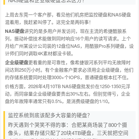
NAS硬盘和企业级硬盘怎么区分？
上周去东莞一个客户那，看见他们机房把监控硬盘和NAS硬盘
混着用，我赶紧叫停了。这完全是两码事！
NAS硬盘
讲究的是多用户并发访问，现在主流的希捷酷狼系
列，振动补偿技术能做到同时响应16个用户的读写请求。上个
月给广州某设计公司装的12盘位NAS，用酷狼Pro系列硬盘，设
计师们同时调取4K素材都没卡顿。
企业级硬盘
更看重的是可靠性，像希捷银河系列平均无故障时
间达到250万小时。有个金融客户要求必须用企业级硬盘，他们
的存储系统要同时处理3000+个IOPS，普通硬盘根本扛不住。
价格方面，2026年4月10TB NAS硬盘批发价在1250-1350元浮
动，而同容量企业级硬盘要贵出30%左右。但别觉得亏，企业
盘的年故障率通常只有0.5%，是消费级硬盘的1/10。
监控系统到底该配多大容量的硬盘？
昨天遇到个哭笑不得的事：合肥某商场装了800个摄
像头，结果存储只配了20块4TB硬盘，三天就把空间