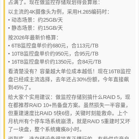
占满了。现在做监控存储规划得会算账：
以主流的4K摄像头为例，采用H.265编码时：
• 动态场景：约25GB/天
• 静态场景：约15GB/天
按2026年最新价格算：
• 6TB监控盘单价约680元，合113元/TB
• 10TB监控盘单价约950元，合95元/TB
• 16TB监控盘单价约1350元，合84元/TB
看清楚没有？容量越大单位成本越低！现在16TB监控
盘已经成主流选择，去年还占30%份额，今年直接飙
到45%了。
给大家个实用建议：做监控存储别搞什么RAID 5，现
在都推荐RAID 10+热备盘方案。虽然损失一半容量，
但重建速度比RAID 5快6倍，关键时刻能救命。上个
月杭州有个停车场系统崩溃，就是RAID 5重建时又坏
了一块盘，整个系统瘫痪8小时。
说到底，选存储设备得找真正懂行的。有些供应商自