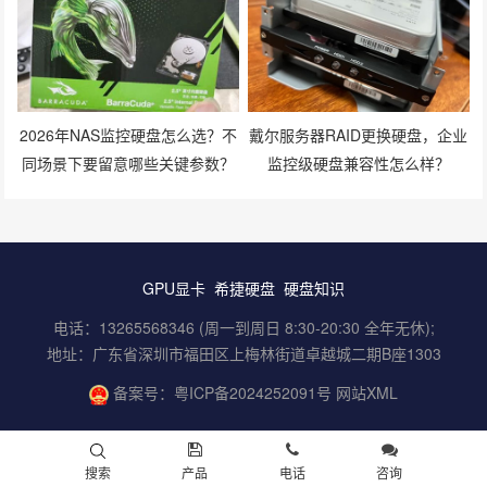
2026年NAS监控硬盘怎么选？不
戴尔服务器RAID更换硬盘，企业
同场景下要留意哪些关键参数？
监控级硬盘兼容性怎么样？
GPU显卡
希捷硬盘
硬盘知识
电话：13265568346 (周一到周日 8:30-20:30 全年无休);
地址：广东省深圳市福田区上梅林街道卓越城二期B座1303
备案号：
粤ICP备2024252091号
网站XML
搜索
产品
电话
咨询