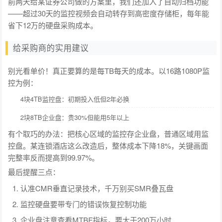
前两天给某证券公司做的方案里，我们还加入了自动归档功能
——超过30天的监控视频会自动转存到高密度存储柜，每年能
省下12万的硬盘采购成本。
给采购商的实用建议
别光看单价！真正要算的是每TB每天的成本。以16路1080P监
控为例：
4块4TB监控盘：初期投入低但2年必换
2块8TB企业盘：贵30%但能用5年以上
有个取巧的办法：把核心区域的监控存企业盘，普通区域用监
控盘。某连锁酒店这么改造后，整体成本下降18%，关键画面
完整率反而提高到99.97%。
最后提醒三点：
认准CMR垂直记录技术，千万别买SMR叠瓦盘
监控硬盘要带专门的错误恢复控制功能
企业盘注意查看MTBF指标，要大于200万小时