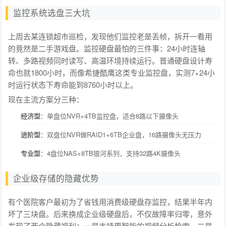
监控系统选盘三大坑
上周去某连锁超市巡检，发现他们监控老是丢帧，拆开一看用
的竟然是二手游戏盘。监控硬盘最怕的三件事：24小时连轴
转、多路视频同时读写、高温环境持续运行。普通硬盘设计寿
命也就1800小时，而像希捷酷鹰这类专业监控盘，实测7×24小
时运行状态下寿命能到8760小时以上。
现在主流方案分三种：
经济型
：单盘位NVR+4TB监控盘，适合8路以下摄像头
进阶型
：双盘位NVR做RAID1+6TB企业盘，16路摄像头无压力
专业型
：4盘位NAS+8TB银河系列，支持32路4K摄像头
企业级存储的隐藏优势
有个医院客户最初为了省钱用消费级硬盘存监控，结果半年内
坏了三块盘。后来换成企业级硬盘后，不仅故障率归零，意外
发现了两个隐藏福利：一是支持更智能的视频分析检索，二是