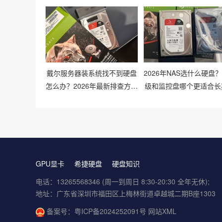
戴尔服务器装系统找不到硬盘
2026年NAS选什么硬盘
怎么办？2026年最新排查方法
级和监控盘哪个更适合长
有哪些？
储？
GPU显卡
希捷硬盘
硬盘知识
电话：13265568346 (周一到周日 8:30-20:30 全年无休);
地址：广东省深圳市福田区上梅林街道卓越城二期B座1303
备案号：
粤ICP备2024252091号
网站XML