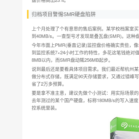
归档项目警惕SMR硬盘陷阱
上个月处理了个有意思的售后案例。某学校档案室买了8
到40MB/s。一查型号才发现是叠瓦盘(SMR)。
今年市面上PMR(垂直记录)监控盘价格确实贵些，像
到监控系统7×24小时工作的特性，多花这笔钱绝对
8MB以内，而SMR盘动辄256MB起步。
说到最后还是要看具体项目需求。我们最近帮杭州某智
做分布式存储，既满足90天存储要求，又通过错峰
省了2万多预算。
要是拿不准主意，建议先做个小测试：用实际场景的
去年测过的某个国产硬盘，标称180MB/s的写入速
控系统里装。