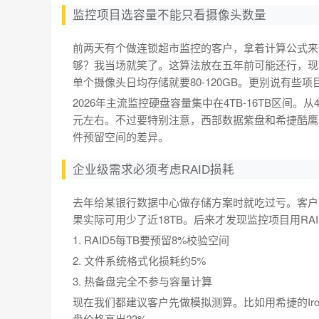
监控项目选容量不能只看摄像头数量
前两天有个做连锁超市监控的客户，拿着计算公式来问我
够？我当场就笑了。这算法放在五年前可能还行，现在
单个摄像头日均存储就要80-120GB。更别说有些项
2026年主流监控硬盘容量集中在4TB-16TB区间。
元左右。不过要特别注意，西部数据紫盘和希捷酷鹰
件预留空间的差异。
企业级需求必须考虑RAID损耗
去年给某银行数据中心做存储方案时就吃过亏。客户要组
果实际可用少了近18TB。后来才发现监控项目用RA
1. RAID5每TB要预留8%校验空间
2. 文件系统格式化损耗约5%
3. 热备盘完全不参与容量计算
现在我们都建议客户先做模拟测算。比如用希捷的IronWol
盘价格高出23%。