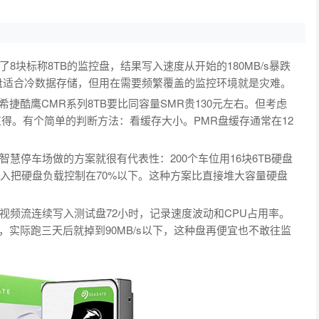
块标称8TB的监控盘，结果写入速度从开始的180MB/s暴跌
这种盘适合冷数据存储，但用在需要频繁覆盖的监控环境就是灾难。
希捷酷鹰CMR系列8TB要比同容量SMR贵130元左右。但考虑
值得。有个简单的判断方法：看缓存大小。PMR盘缓存通常在12
慧停车场做的方案就很有代表性：200个车位用16块6TB硬盘
写入把硬盘负载控制在70%以下。这种方案比直接堆大容量硬盘
视频流连续写入测试盘72小时，记录速度波动和CPU占用率。
度，实际跑三天后就掉到90MB/s以下，这种盘再便宜也不敢往监