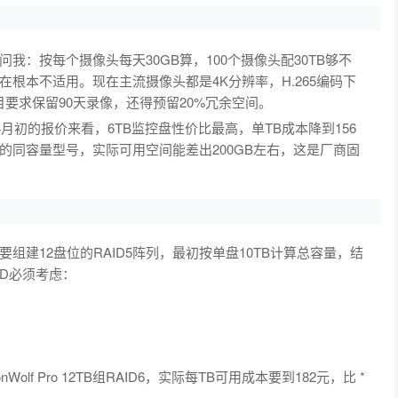
：按每个摄像头每天30GB算，100个摄像头配30TB够不
根本不适用。现在主流摄像头都是4K分辨率，H.265编码下
目要求保留90天录像，还得预留20%冗余空间。
从4月初的报价来看，6TB监控盘性价比最高，单TB成本降到156
的同容量型号，实际可用空间能差出200GB左右，这是厂商固
建12盘位的RAID5阵列，最初按单盘10TB计算总容量，结
ID必须考虑：
f Pro 12TB组RAID6，实际每TB可用成本要到182元，比 *