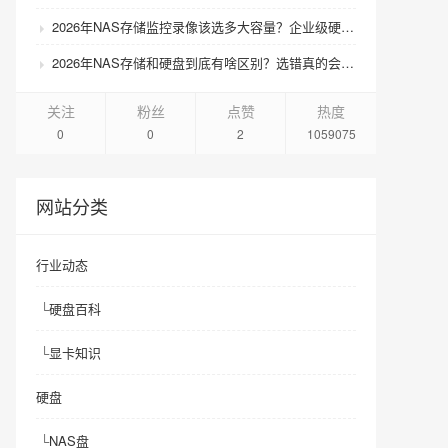
2026年NAS存储监控录像该选多大容量？企业级硬盘怎么搭配才划算？
2026年NAS存储和硬盘到底有啥区别？选错真的会后悔吗？
关注
粉丝
点赞
热度
0
0
2
1059075
网站分类
行业动态
└
硬盘百科
└
显卡知识
硬盘
└
NAS盘