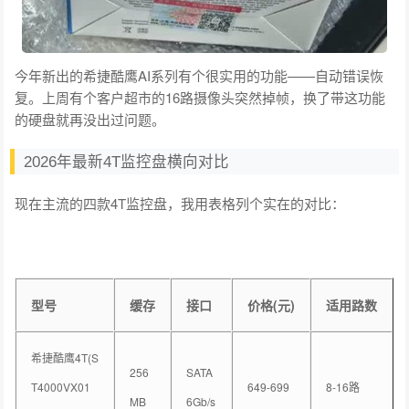
今年新出的希捷酷鹰AI系列有个很实用的功能——自动错误恢
复。上周有个客户超市的16路摄像头突然掉帧，换了带这功能
的硬盘就再没出过问题。
2026年最新4T监控盘横向对比
现在主流的四款4T监控盘，我用表格列个实在的对比：
型号
缓存
接口
价格(元)
适用路数
希捷酷鹰4T(S
256
SATA
T4000VX01
649-699
8-16路
MB
6Gb/s