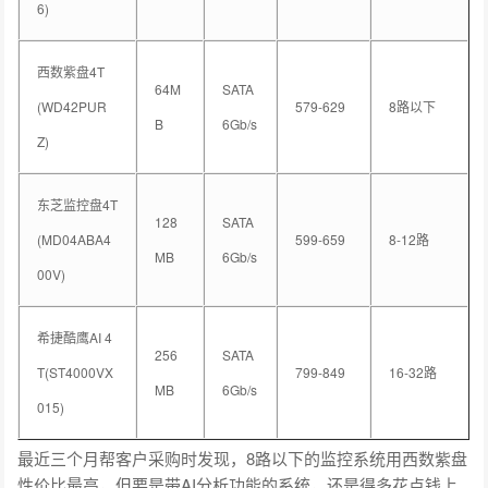
6)
西数紫盘4T
64M
SATA
(WD42PUR
579-629
8路以下
B
6Gb/s
Z)
东芝监控盘4T
128
SATA
(MD04ABA4
599-659
8-12路
MB
6Gb/s
00V)
希捷酷鹰AI 4
256
SATA
T(ST4000VX
799-849
16-32路
MB
6Gb/s
015)
最近三个月帮客户采购时发现，8路以下的监控系统用西数紫盘
性价比最高，但要是带AI分析功能的系统，还是得多花点钱上