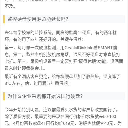
不及。
监控硬盘使用寿命能延长吗？
去年给学校做的监控系统，同样的酷鹰4T硬盘，有的两年就
坏，有的用了四年还好好的。关键在保养：
第一，每月做一次硬盘检测，用CrystalDiskInfo看SMART信
息。第二，监控主机别放机房角落，通风不好硬盘寿命直接打
七折。第三，录像机设置里一定要打开"硬盘休眠"功能，没画面
录入时让硬盘歇会儿。
最近有个酒店客户更绝，给每块硬盘都加了散热垫，温度降了
8℃左右，估计能用满五年质保期。
为什么企业采购都开始选国行硬盘？
今年开始特别明显，连以前最爱买水货的客户都改要国行了。
除了质保方便，最重要的是现在国行价格和水货就差50-100
元。4月份西数紫盘4T国行均价619元，港版也就便宜40元，为