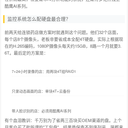
酷鹰AI系列。
监控系统怎么配硬盘最合理？
前两天给连锁药店做方案时就遇到这个问题。他们32个店面，
每个店8个摄像头，老板非要省成本全配4T硬盘。实际上根据现
在的H.265编码，1080P摄像头每天约15GB，8路一个月就要3.
6T。最后定的方案是：
7×24小时录像的店：用两块4T组RAID1
只录动态画面的店：单块4T+云备份
带人脸识别的店：必须用酷鹰AI系列
有个血泪教训：千万别为了省两三百块买OEM渠道的盘。上个
月客户买了批所谓的"工包盘"，结果质保查不到序列号，哭都来