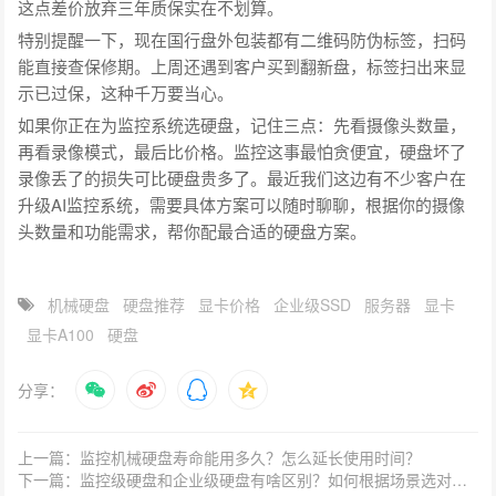
这点差价放弃三年质保实在不划算。
特别提醒一下，现在国行盘外包装都有二维码防伪标签，扫码
能直接查保修期。上周还遇到客户买到翻新盘，标签扫出来显
示已过保，这种千万要当心。
如果你正在为监控系统选硬盘，记住三点：先看摄像头数量，
再看录像模式，最后比价格。监控这事最怕贪便宜，硬盘坏了
录像丢了的损失可比硬盘贵多了。最近我们这边有不少客户在
升级AI监控系统，需要具体方案可以随时聊聊，根据你的摄像
头数量和功能需求，帮你配最合适的硬盘方案。
机械硬盘
硬盘推荐
显卡价格
企业级SSD
服务器
显卡
显卡A100
硬盘
分享：
上一篇：监控机械硬盘寿命能用多久？怎么延长使用时间？
下一篇：监控级硬盘和企业级硬盘有啥区别？如何根据场景选对型号？