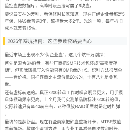
监控盘做数据库，高峰时段直接写崩了6块盘。
要说最实在的差别，看保修时长就知道。现在正经企业盘都是5
年保，NAS盘普遍3年，监控盘大多2年。光这一项，每年折旧
成本就差着15%。
2026年避坑指南：这些参数套路要当心
最近市场上出现不少"伪企业盘"，这几个坑千万别踩：
首先是混合SMR盘。有些厂商把SMR技术包装成"高密度存
储"，但实际随机写入性能只有CMR盘的1/5。识别方法很简单
——看价格。同样容量比主流价低20%的，十有八九是叠瓦
盘。
还有虚标转速的。真正7200转盘工作时噪音明显更大，用手摸
盘体振动频率更高。上个月我们实测某品牌标注7200转的盘，
实际转速只有6540转左右，这种盘放RAID组里就是定时炸弹
。
最坑的是翻新盘。现在有些商家把矿盘重新开卡，MTBF数值
看着挺新。教你个鉴别方法：用专业工具看通电次数和时长，