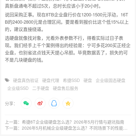
真新盘通电不超过5次，总时长应该小于20小时。
说回采购正事。现在8TB企业盘行价在1200-1500元浮动，16T
B的2400-2800元是合理区间。要是看到报价比这个低15%以上
的，建议直接绕道。
选硬盘就像找对象，光看外表参数不行，得看实际过日子表
现。我们经手上千个案例得出的经验是：宁可多花200买正经企
业盘，也别省这点钱天天提心吊胆。毕竟数据丢了，损失的可
不是几块硬盘的钱。
硬盘真伪验证
硬盘代理
希捷SSD
硬盘
企业级固态硬盘
企业级SSD
二手硬盘
硬盘售后服务
分享：
上一篇：希捷8T企业级硬盘怎么选？2026年5月行情与避坑指南
下一篇：2026年5月机械企业级硬盘怎么选？不同场景下的性能差异有多大？