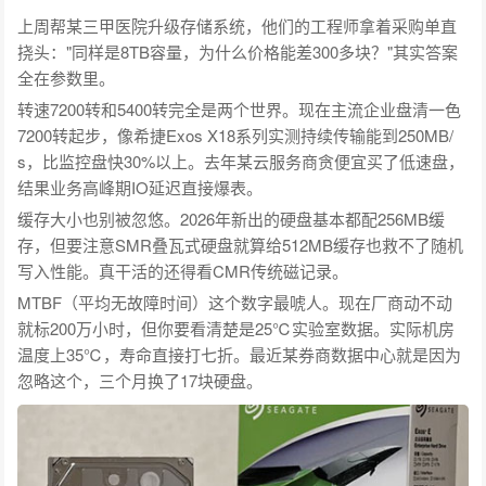
上周帮某三甲医院升级存储系统，他们的工程师拿着采购单直
挠头："同样是8TB容量，为什么价格能差300多块？"其实答案
全在参数里。
转速7200转和5400转完全是两个世界。现在主流企业盘清一色
7200转起步，像希捷Exos X18系列实测持续传输能到250MB/
s，比监控盘快30%以上。去年某云服务商贪便宜买了低速盘，
结果业务高峰期IO延迟直接爆表。
缓存大小也别被忽悠。2026年新出的硬盘基本都配256MB缓
存，但要注意SMR叠瓦式硬盘就算给512MB缓存也救不了随机
写入性能。真干活的还得看CMR传统磁记录。
MTBF（平均无故障时间）这个数字最唬人。现在厂商动不动
就标200万小时，但你要看清楚是25℃实验室数据。实际机房
温度上35℃，寿命直接打七折。最近某券商数据中心就是因为
忽略这个，三个月换了17块硬盘。