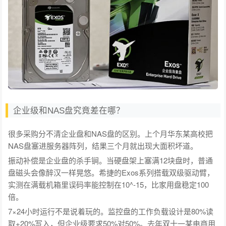
企业级和NAS盘究竟差在哪？
很多采购分不清企业盘和NAS盘的区别。上个月华东某高校把
NAS盘塞进服务器阵列，结果三个月就出现大面积坏道。
振动补偿是企业盘的杀手锏。当硬盘架上塞满12块盘时，普通
盘磁头会像醉汉一样晃悠。希捷的Exos系列搭载双级驱动臂，
实测在满载机箱里误码率能控制在10^-15，比家用盘稳定100
倍。
7×24小时运行不是说着玩的。监控盘的工作负载设计是80%读
取+20%写入，但企业级要求50%对50%。去年双十一某电商用