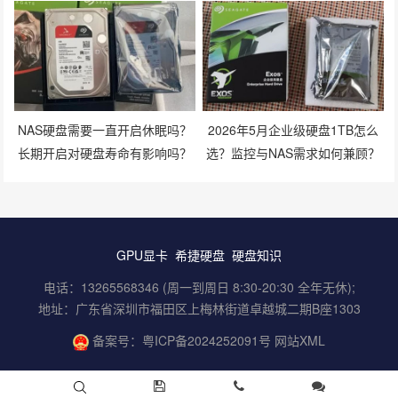
准？
NAS硬盘需要一直开启休眠吗？
2026年5月企业级硬盘1TB怎么
长期开启对硬盘寿命有影响吗？
选？监控与NAS需求如何兼顾？
GPU显卡
希捷硬盘
硬盘知识
电话：13265568346 (周一到周日 8:30-20:30 全年无休);
地址：广东省深圳市福田区上梅林街道卓越城二期B座1303
备案号：
粤ICP备2024252091号
网站XML