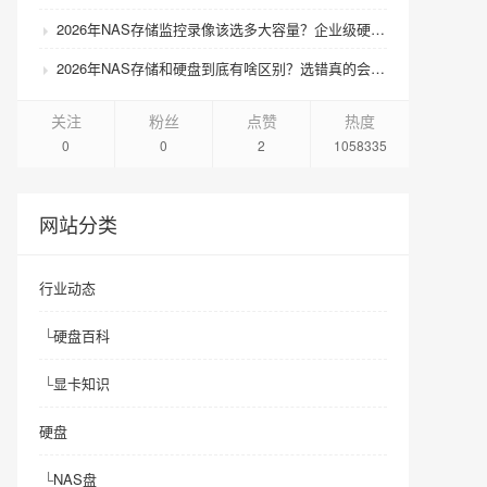
2026年NAS存储监控录像该选多大容量？企业级硬盘怎么搭配才划算？
2026年NAS存储和硬盘到底有啥区别？选错真的会后悔吗？
关注
粉丝
点赞
热度
0
0
2
1058335
网站分类
行业动态
└
硬盘百科
└
显卡知识
硬盘
└
NAS盘