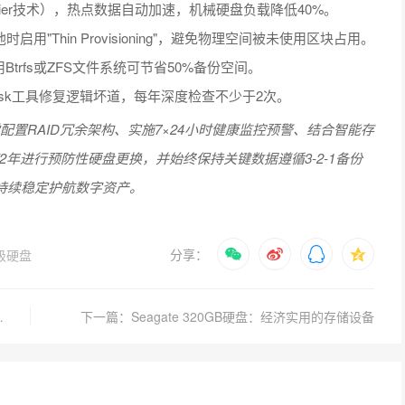
tier技术），热点数据自动加速，机械硬盘负载降低40%。
池时启用"Thin Provisioning"，避免物理空间被未使用区块占用。
rfs或ZFS文件系统可节省50%备份空间。
andisk工具修复逻辑坏道，每年深度检查不少于2次。
置RAID冗余架构、实施7×24小时健康监控预警、结合智能存
年进行预防性硬盘更换，并始终保持关键数据遵循3-2-1备份
持续稳定护航数字资产。
分享：
级硬盘
连接与文件访问技巧
下一篇：Seagate 320GB硬盘：经济实用的存储设备