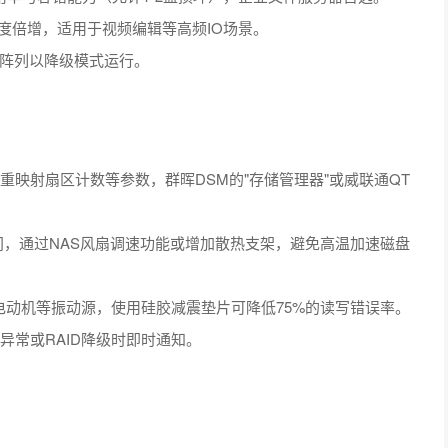
度倍增，适用于视频编辑等高频IO场景。
阵列以降级模式运行。
重映射扇区计数等参数，群晖DSM的"存储管理器"或威联通QT
℃间，通过NAS风扇调速功能或增加散热支架，避免高温加速磁盘
电动机等振动源，使用硅胶减震垫片可降低75%的读写错误率。
参数异常或RAID降级时即时通知。