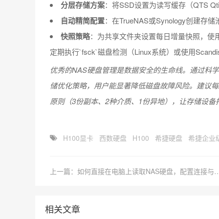
分层存储方案
：将SSD设置为读写缓存（QTS Q
自动精简配置
：在TrueNAS或Synology创建存储
快照策略
：为共享文件夹设置每日增量快照，使用Bt
定期执行`fsck`磁盘检测（Linux系统）或使用Sc
优秀的NAS硬盘管理是数据安全的生命线。通过科学配
储优化策略，用户能显著降低磁盘故障风险。建议每2
原则（3份副本、2种介质、1份异地），让存储设备
H100显卡
西数硬盘
H100
希捷硬盘
希捷企业
上一篇：如何直接在电脑上读取NAS硬盘，配置
相关文章