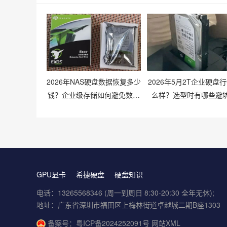
2026年NAS硬盘数据恢复多少
2026年5月2T企业硬盘
钱？企业级存储如何避免数据
么样？选型时有哪些避
丢失风险？
巧？
GPU显卡
希捷硬盘
硬盘知识
电话：13265568346 (周一到周日 8:30-20:30 全年无休);
地址：广东省深圳市福田区上梅林街道卓越城二期B座1303
备案号：
粤ICP备2024252091号
网站XML