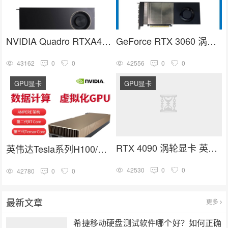
NVIDIA Quadro RTXA4000 16G GDDR6人工智能GPU专业图形显卡
GeForce RTX 3060 涡轮显卡 英伟达30系列 NVIDIA GPU卡
43162
0
0
42556
0
0
GPU显卡
GPU显卡
英伟达Tesla系列H100/A100/V100/A40计算加速高端GPU推理训练显卡
RTX 4090 涡轮显卡 英伟达4090系列 深度学习 GPU加速卡
42780
0
0
42530
0
0
最新文章
更多
希捷移动硬盘测试软件哪个好？如何正确