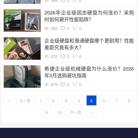
268
0
0
2026年企业级固态硬盘为何涨价？采购
时如何避开性能陷阱？
282
0
0
企业级硬盘和普通硬盘哪个更耐用？性能
差距究竟有多大？
272
0
0
希捷企业级机械硬盘为什么涨价？2026
年3月选购避坑指南
878
0
0
‹‹
上一页
1
2
3
4
5
6
7
8
9
10
下一页
››