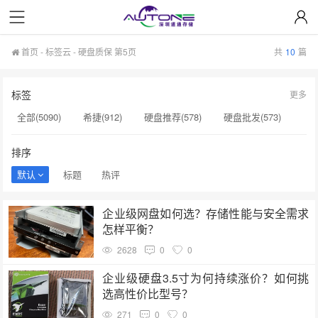
首页
-
标签云
- 硬盘质保 第5页
共
10
篇
标签
更多
全部(5090)
希捷(912)
硬盘推荐(578)
硬盘批发(573)
企业级硬盘(537)
NAS硬盘(481)
服务器硬盘(474)
排序
硬盘采购(474)
希捷硬盘(471)
硬盘(434)
默认
标题
热评
机械硬盘(412)
硬盘质保(137)
显卡A100(136)
企业级网盘如何选？存储性能与安全需求
H100(136)
服务器(136)
硬盘真伪鉴别(134)
怎样平衡？
硬盘转速(132)
NAS(132)
H20显卡(131)
2628
0
0
H100显卡(131)
硬盘质量(130)
GPU服务器(130)
企业级硬盘3.5寸为何持续涨价？如何挑
选高性价比型号？
271
0
0