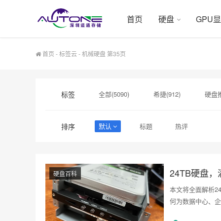
首页
硬盘
GPU
首页
-
标签云
- 机械硬盘 第35页
标签
全部(5090)
希捷(912)
硬盘推
硬盘采购(474)
希捷硬盘(471)
排序
默认
标题
热评
希捷企业级硬盘(310)
企业硬盘(293
移动硬盘(244)
24TB硬盘
硬盘百科
本文将全面解析2
何为数据中心、企