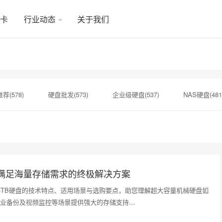
显卡
行业动态
关于我们
荐(578)
硬盘批发(573)
企业级硬盘(537)
NAS硬盘(481
硬盘(434)
机械硬盘(412)
硬盘选购(398)
移动固态硬盘(
)
显卡(283)
希捷硬盘选购(274)
企业级固态硬盘(265)
，满足海量存储需求的终极解决方案
4TB硬盘的技术特点、适用场景与选购要点，助您理解超大容量机械硬盘如
业备份及视频监控等场景提供强大的存储支持…