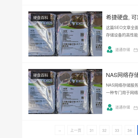
希捷硬盘, 
硬盘百科
这篇SEO文章全
存储设备的高性能
道通存储
NAS网络存
硬盘百科
NAS网络存储服
一种专门用于网络
道通存储
‹‹
上一页
31
32
33
34