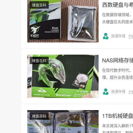
西数硬盘与
硬盘百科
在数据存储领域，西
大硬盘巨头的技术
道通存储
NAS网络存
硬盘百科
在现代数字时代，
理，提升业务连续
道通存储
1TB机械硬
硬盘百科
本文将深入解析1
及选购建议，帮助