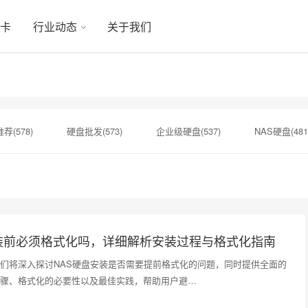
显卡
行业动态
关于我们
荐(578)
硬盘批发(573)
企业级硬盘(537)
NAS硬盘(481
硬盘(434)
机械硬盘(412)
硬盘选购(398)
移动固态硬盘(
)
显卡(283)
希捷硬盘选购(274)
企业级固态硬盘(265)
安装前必须格式化吗，详细解析安装过程与格式化指南
们将深入探讨NAS硬盘安装是否需要提前格式化的问题，同时提供全面的
骤、格式化的必要性以及最佳实践，帮助用户避…