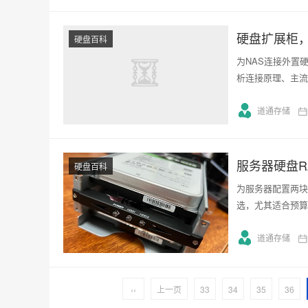
硬盘扩展柜，
硬盘百科
为NAS连接外置
析连接原理、主流
道通存储
服务器硬盘R
硬盘百科
为服务器配置两块
选，尤其适合预算
道通存储
‹‹
上一页
33
34
35
36