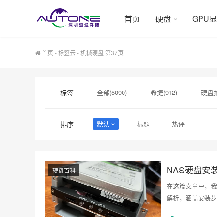
首页
硬盘
GPU
首页
-
标签云
- 机械硬盘 第37页
标签
全部(5090)
希捷(912)
硬盘推
硬盘采购(474)
希捷硬盘(471)
排序
默认
标题
热评
希捷企业级硬盘(310)
企业硬盘(293
移动硬盘(244)
NAS硬盘
硬盘百科
在这篇文章中，我
解析，涵盖安装步