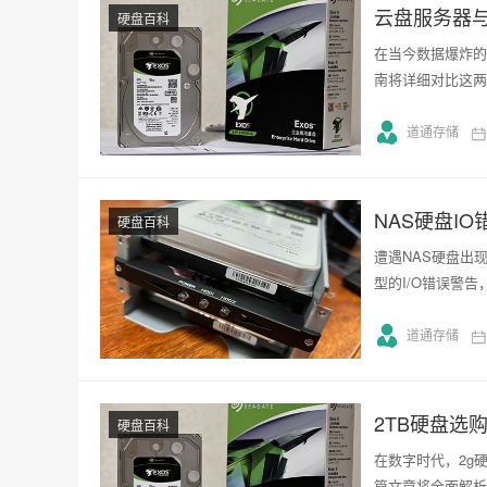
云盘服务器
硬盘百科
在当今数据爆炸的
南将详细对比这两
道通存储
NAS硬盘I
硬盘百科
遭遇NAS硬盘出
型的I/O错误警
道通存储
2TB硬盘选
硬盘百科
在数字时代，2g
篇文章将全面解析