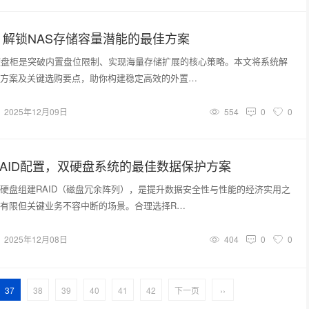
解锁NAS存储容量潜能的最佳方案
硬盘柜是突破内置盘位限制、实现海量存储扩展的核心策略。本文将系统解
方案及关键选购要点，助你构建稳定高效的外置…
2025年12月09日
554
0
0
AID配置，双硬盘系统的最佳数据保护方案
硬盘组建RAID（磁盘冗余阵列），是提升数据安全性与性能的经济实用之
有限但关键业务不容中断的场景。合理选择R…
2025年12月08日
404
0
0
37
38
39
40
41
42
下一页
››