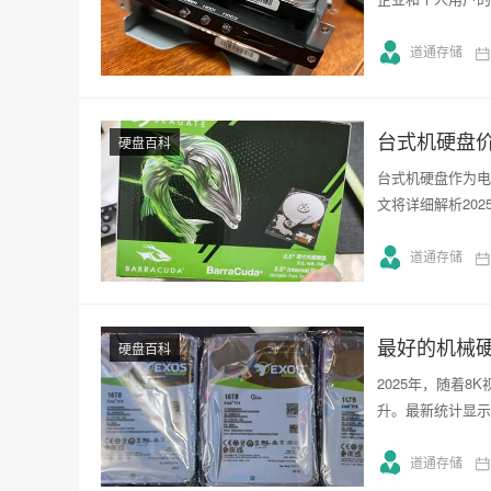
道通存储
台式机硬盘价
硬盘百科
台式机硬盘作为电
文将详细解析20
道通存储
最好的机械
硬盘百科
2025年，随着
升。最新统计显示
道通存储