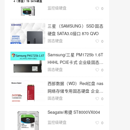
监控级硬盘
0
三星（SAMSUNG）SSD固态
硬盘 SATA3.0接口 870 QVO
固态硬盘
0
Samsung/三星 PM1725b 1.6T
HHHL PCIE卡式 企业级固态硬
固态硬盘
盘
0
西部数据（WD）Red红盘 nas
网络存储专用固态硬盘 企业级
固态硬盘
服务器
0
Seagate/希捷 ST8000VX004
监控级硬盘
0