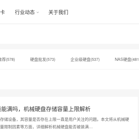
显卡
行业动态
关于我们
荐(578)
硬盘批发(573)
企业级硬盘(537)
NAS硬盘(481
硬盘(434)
机械硬盘(412)
希捷总代理(141)
硬盘制造(1
)
希捷银河Exos(139)
A100(139)
显卡价格(139)
量能满吗，机械硬盘存储容量上限解析
存储设备，其容量是否存在上限一直是用户关注的问题。本文将从机械硬
量限制因素等方面，详细解析机械硬盘能否被装满…