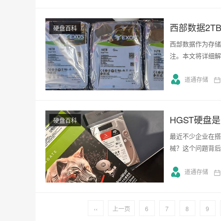
西部数据2T
硬盘百科
西部数据作为存储
注。本文将详细解
道通存储
HGST硬盘
硬盘百科
最近不少企业在搭
械？这个问题背后
道通存储
‹‹
上一页
6
7
8
9