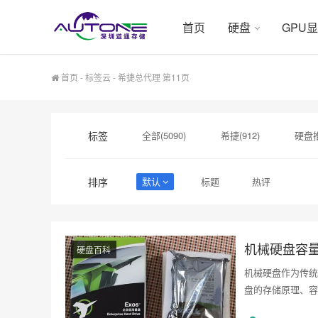
首页
硬盘
GPU
首页
-
标签云
- 希捷总代理 第11页
标签
全部(5090)
希捷(912)
硬盘推
硬盘采购(474)
希捷硬盘(471)
排序
默认
标题
热评
希捷序列号(140)
sata固态硬盘(139
显卡A100(136)
机械硬盘容
硬盘百科
机械硬盘作为传统
盘的存储原理、容