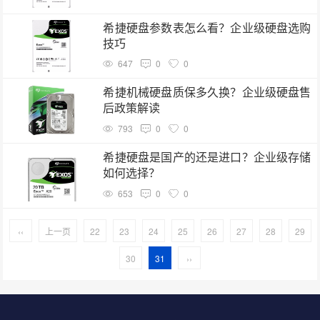
希捷硬盘参数表怎么看？企业级硬盘选购
技巧
647
0
0
希捷机械硬盘质保多久换？企业级硬盘售
后政策解读
793
0
0
希捷硬盘是国产的还是进口？企业级存储
如何选择？
653
0
0
‹‹
上一页
22
23
24
25
26
27
28
29
30
31
››