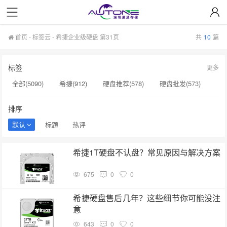
首页
-
标签云
- 希捷企业级硬盘 第31页
共
10
篇
标签
更多
全部(5090)
希捷(912)
硬盘推荐(578)
硬盘批发(573)
企业级硬盘(537)
NAS硬盘(481)
服务器硬盘(474)
排序
硬盘采购(474)
希捷硬盘(471)
硬盘(434)
默认
标题
热评
机械硬盘(412)
希捷企业级硬盘(310)
企业硬盘(293)
希捷1T硬盘不认盘？常见原因与解决方案
显卡(283)
希捷硬盘选购(274)
企业级固态硬盘(265)
675
0
0
硬盘售后服务(262)
移动硬盘(244)
企业级硬盘批发(240)
硬盘选购指南(237)
服务器硬盘价格(196)
希捷硬盘售后几年？这些细节你可能没注
意
企业级NAS存储(189)
643
0
0