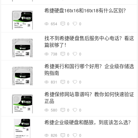
希捷硬盘16tx16和16tx18有什么区别？
654
0
0
找不到希捷硬盘售后服务中心电话？看这
篇就够了！
738
0
0
希捷美行和国行哪个好用？企业级存储选
购指南
831
0
0
希捷保修网站靠谱吗？教你如何快速验证
正品
580
0
0
希捷企业级硬盘和酷狼，到底该怎么选？
826
0
0