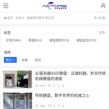
首页
-
标签云
- 硬盘售后服务 第25页
共
10
篇
标签
更多
全部(5090)
希捷(912)
硬盘推荐(578)
硬盘批发(573)
企业级硬盘(537)
NAS硬盘(481)
服务器硬盘(474)
排序
硬盘采购(474)
希捷硬盘(471)
硬盘(434)
默认
标题
热评
机械硬盘(412)
硬盘售后服务(262)
移动硬盘(244)
云服务器SSD硬盘：云端利器，秒杀传统
企业级硬盘批发(240)
硬盘选购指南(237)
机械硬盘的速度
服务器硬盘价格(196)
企业级NAS存储(189)
硬盘价格(164)
312
0
0
硬盘寿命(160)
二手硬盘(153)
硬盘代理商(153)
传统硬盘，数字世界的机械之心
英特尔(153)
324
0
0