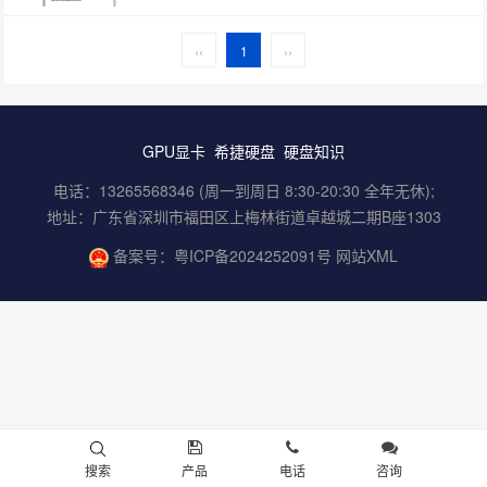
‹‹
1
››
GPU显卡
希捷硬盘
硬盘知识
电话：13265568346 (周一到周日 8:30-20:30 全年无休);
地址：广东省深圳市福田区上梅林街道卓越城二期B座1303
备案号：
粤ICP备2024252091号
网站XML
搜索
产品
电话
咨询