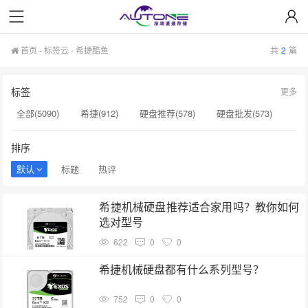
首页
-
标签云
- 希捷酷鱼
共
2
篇
标签
更多
全部(5090)
希捷(912)
硬盘推荐(578)
硬盘批发(573)
企业级硬盘(537)
NAS硬盘(481)
服务器硬盘(474)
排序
硬盘采购(474)
希捷硬盘(471)
硬盘(434)
默认
标题
热评
机械硬盘(412)
希捷酷鱼(2)
硬盘涨价(2)
希捷机械硬盘推荐适合家用吗？教你如何
机械硬盘价格(2)
硬盘检测工具(2)
企业级8TB硬盘​(2)
选对型号
监控专用硬盘(2)
硬盘模式RAID(2)
电脑硬盘(2)
622
0
0
监控级硬盘价格(2)
消费级硬盘(2)
企业盘​(2)
希捷机械硬盘都有什么系列型号？
752
0
0