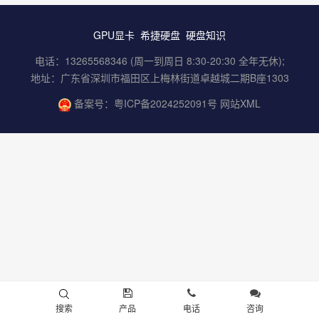
GPU显卡
希捷硬盘
硬盘知识
电话：13265568346 (周一到周日 8:30-20:30 全年无休);
地址：广东省深圳市福田区上梅林街道卓越城二期B座1303
备案号：
粤ICP备2024252091号
网站XML
搜索
产品
电话
咨询