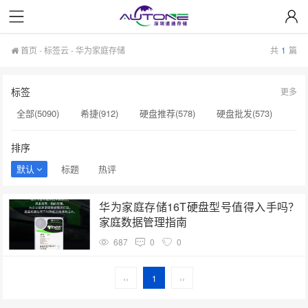
首页
-
标签云
- 华为家庭存储
共
1
篇
标签
更多
全部(5090)
希捷(912)
硬盘推荐(578)
硬盘批发(573)
企业级硬盘(537)
NAS硬盘(481)
服务器硬盘(474)
排序
硬盘采购(474)
希捷硬盘(471)
硬盘(434)
默认
标题
热评
机械硬盘(412)
华为家庭存储(1)
SAS硬盘(1)
华为家庭存储16T硬盘型号值得入手吗？
监控设备​(1)
服务器硬盘接口(1)
硬盘状态异常(1)
家庭数据管理指南
SSD缓存(1)
扩容NAS(1)
增加硬盘方案(1)
687
0
0
NAS设备(1)
监控专用(1)
监控视频(1)
‹‹
1
››