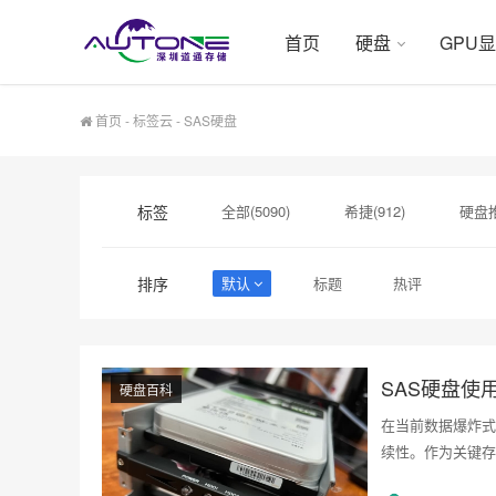
首页
硬盘
GPU
首页
-
标签云
- SAS硬盘
标签
全部(5090)
希捷(912)
硬盘推
硬盘采购(474)
希捷硬盘(471)
排序
默认
标题
热评
硬盘状态异常(1)
SSD缓存(1)
固态硬盘涨价(1)
SAS硬盘使
硬盘百科
在当前数据爆炸式
续性。作为关键存