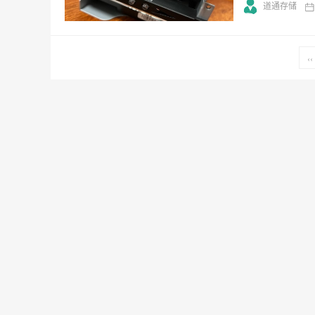
道通存储
‹‹