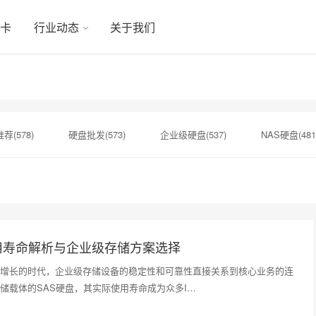
显卡
行业动态
关于我们
荐(578)
硬盘批发(573)
企业级硬盘(537)
NAS硬盘(481
硬盘(434)
机械硬盘(412)
SAS硬盘(1)
监控设备​(1)
扩容NAS(1)
增加硬盘方案(1)
NAS设备(1)
监控专用(1
用寿命解析与企业级存储方案选择
增长的时代，企业级存储设备的稳定性和可靠性直接关系到核心业务的连
储载体的SAS硬盘，其实际使用寿命成为众多I…