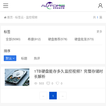
首页
-
标签云
- 监控视频
共
1
篇
标签
更多
全部(5090)
希捷(912)
硬盘推荐(578)
硬盘批发(573)
企业级硬盘(537)
NAS硬盘(481)
服务器硬盘(474)
排序
硬盘采购(474)
希捷硬盘(471)
硬盘(434)
默认
标题
热评
机械硬盘(412)
监控视频(1)
SAS硬盘(1)
监控设备​(1)
1TB硬盘能存多久监控视频？完整存储时
服务器硬盘接口(1)
硬盘状态异常(1)
SSD缓存(1)
长解析
扩容NAS(1)
增加硬盘方案(1)
NAS设备(1)
503
0
0
监控专用(1)
固态硬盘涨价(1)
‹‹
1
››