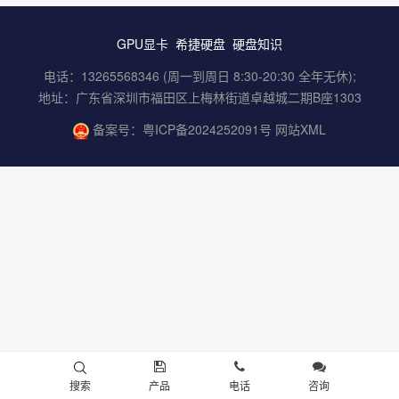
GPU显卡
希捷硬盘
硬盘知识
电话：13265568346 (周一到周日 8:30-20:30 全年无休);
地址：广东省深圳市福田区上梅林街道卓越城二期B座1303
备案号：
粤ICP备2024252091号
网站XML
搜索
产品
电话
咨询