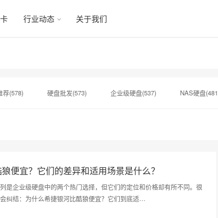
显卡
行业动态
关于我们
荐(578)
硬盘批发(573)
企业级硬盘(537)
NAS硬盘(481
硬盘(434)
机械硬盘(412)
希捷银河(151)
硬盘容量(151
)
固态硬盘(147)
硬盘真伪验证(147)
sata硬盘(146)
酷狼便宜？它们的差异和适用场景是什么？
列是企业级硬盘中的两个热门选择，但它们的定位和价格却有所不同。很
会纠结：为什么希捷银河比酷狼便宜？它们到底适…