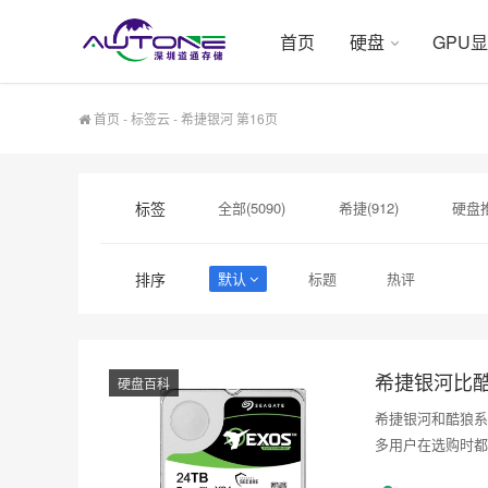
首页
硬盘
GPU
首页
-
标签云
- 希捷银河 第16页
标签
全部(5090)
希捷(912)
硬盘推
硬盘采购(474)
希捷硬盘(471)
排序
默认
标题
热评
企业级SSD(150)
硬盘批发价格(149
H100芯片(144)
希捷代理商(144)
希捷银河比
硬盘百科
希捷银河和酷狼系
多用户在选购时都