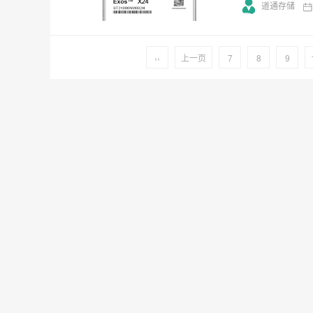
道通存储
‹‹
上一页
7
8
9