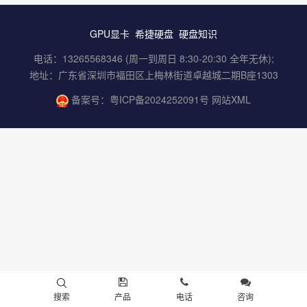
GPU显卡
希捷硬盘
硬盘知识
电话：13265568346 (周一到周日 8:30-20:30 全年无休);
地址：广东省深圳市福田区上梅林街道卓越城二期B座1303
备案号：
粤ICP备2024252091号
网站XML
搜索
产品
电话
咨询