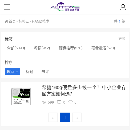
首页
-
标签云
- HAMD技术
共
1
篇
标签
更多
全部(5090)
希捷(912)
硬盘推荐(578)
硬盘批发(573)
企业级硬盘(537)
NAS硬盘(481)
服务器硬盘(474)
排序
硬盘采购(474)
希捷硬盘(471)
硬盘(434)
默认
标题
热评
机械硬盘(412)
HAMD技术(1)
SAS硬盘(1)
希捷160g硬盘多少钱一个？中小企业存
监控设备​(1)
服务器硬盘接口(1)
硬盘状态异常(1)
储方案如何选？
SSD缓存(1)
扩容NAS(1)
增加硬盘方案(1)
599
0
0
NAS设备(1)
监控专用(1)
监控视频(1)
‹‹
1
››