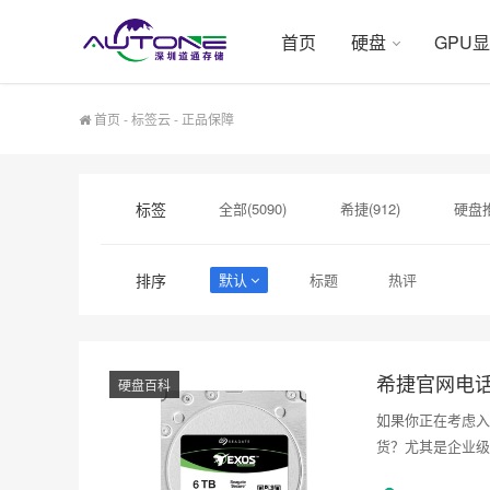
首页
硬盘
GPU
首页
-
标签云
- 正品保障
标签
全部(5090)
希捷(912)
硬盘推
硬盘采购(474)
希捷硬盘(471)
排序
默认
标题
热评
硬盘状态异常(1)
SSD缓存(1)
希捷官网电
硬盘百科
如果你正在考虑入
货？尤其是企业级