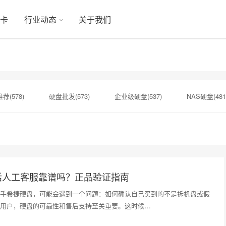
显卡
行业动态
关于我们
荐(578)
硬盘批发(573)
企业级硬盘(537)
NAS硬盘(481
硬盘(434)
机械硬盘(412)
正品保障(1)
SAS硬盘(1)
扩容NAS(1)
增加硬盘方案(1)
NAS设备(1)
监控专用(1
话人工客服靠谱吗？正品验证指南
手希捷硬盘，可能会遇到一个问题：如何确认自己买到的不是拆机盘或假
用户，硬盘的可靠性和售后支持至关重要。这时候…