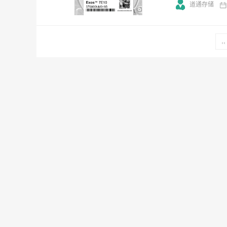
道通存储
‹‹