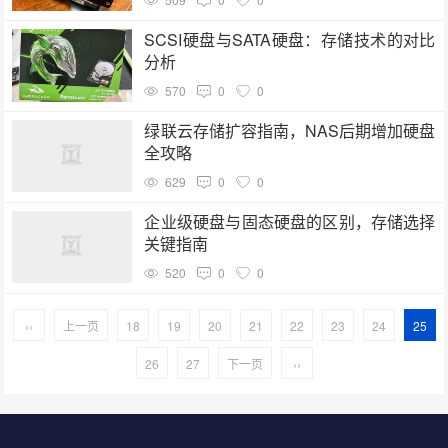
SCSI硬盘与SATA硬盘：存储技术的对比
分析
570
0
0
绿联云存储扩容指南，NAS后期增加硬盘
全攻略
629
0
0
企业级硬盘与固态硬盘的区别，存储选择
关键指南
520
0
0
‹‹
上一页
18
19
20
21
22
23
24
25
26
27
下一页
››