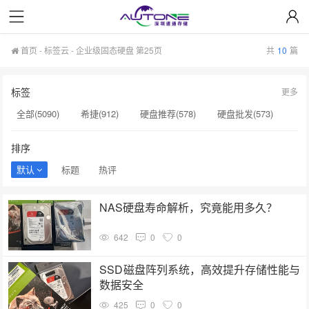
首页
-
标签云
- 企业级固态硬盘 第25页
共
10
篇
标签
更多
全部(5090)
希捷(912)
硬盘推荐(578)
硬盘批发(573)
企业级硬盘(537)
NAS硬盘(481)
服务器硬盘(474)
排序
硬盘采购(474)
希捷硬盘(471)
硬盘(434)
默认
标题
热评
机械硬盘(412)
企业级固态硬盘(265)
硬盘售后服务(262)
NAS硬盘寿命解析，究竟能用多久？
移动硬盘(244)
企业级硬盘批发(240)
硬盘选购指南(237)
642
0
0
服务器硬盘价格(196)
企业级NAS存储(189)
硬盘价格(164)
硬盘寿命(160)
二手硬盘(153)
硬盘代理商(153)
SSD磁盘阵列系统，高效提升存储性能与
数据安全
425
0
0