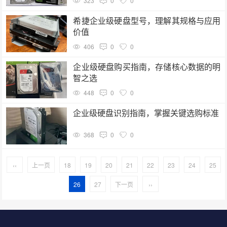
323
0
0
希捷企业级硬盘型号，理解其规格与应用
价值
406
0
0
企业级硬盘购买指南，存储核心数据的明
智之选
448
0
0
企业级硬盘识别指南，掌握关键选购标准
368
0
0
‹‹
上一页
18
19
20
21
22
23
24
25
26
27
下一页
››