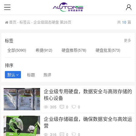
首页
-
标签云
- 企业级固态硬盘 第26页
共
10
篇
标签
更多
全部(5090)
希捷(912)
硬盘推荐(578)
硬盘批发(573)
企业级硬盘(537)
NAS硬盘(481)
服务器硬盘(474)
排序
硬盘采购(474)
希捷硬盘(471)
硬盘(434)
默认
标题
热评
机械硬盘(412)
企业级固态硬盘(265)
硬盘售后服务(262)
企业级专用硬盘，数据安全与高效存储的
移动硬盘(244)
企业级硬盘批发(240)
硬盘选购指南(237)
核心设备
服务器硬盘价格(196)
企业级NAS存储(189)
硬盘价格(164)
305
0
0
硬盘寿命(160)
二手硬盘(153)
硬盘代理商(153)
企业级存储磁盘，确保数据安全与高效运
营
316
0
0