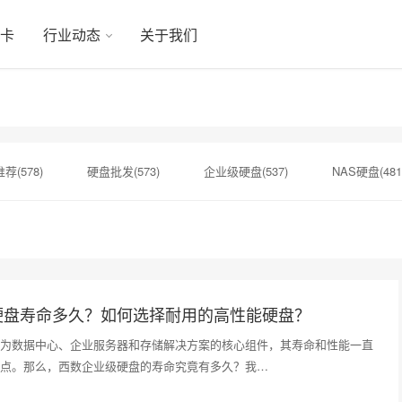
显卡
行业动态
关于我们
荐(578)
硬盘批发(573)
企业级硬盘(537)
NAS硬盘(481
硬盘(434)
机械硬盘(412)
西数硬盘(152)
SSD(152)
硬盘批发价格(149)
固态硬盘(147)
硬盘真伪验证(147)
硬盘寿命多久？如何选择耐用的高性能硬盘？
为数据中心、企业服务器和存储解决方案的核心组件，其寿命和性能一直
点。那么，西数企业级硬盘的寿命究竟有多久？我…