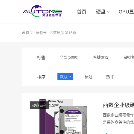
首页
硬盘
GPU
首页
-
标签云
- 西数硬盘 第16页
标签
全部(5090)
希捷(912)
硬盘推
硬盘采购(474)
希捷硬盘(471)
排序
默认
标题
热评
H200(150)
企业级SSD(150)
西数企业级
硬盘百科
西数企业级硬盘作
是采购商关注的焦