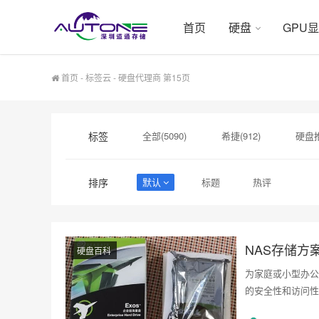
首页
硬盘
GPU
首页
-
标签云
- 硬盘代理商 第15页
标签
全部(5090)
希捷(912)
硬盘推
硬盘采购(474)
希捷硬盘(471)
排序
默认
标题
热评
西数硬盘(152)
硬盘容量(151)
NAS存储方
硬盘百科
为家庭或小型办公
的安全性和访问性