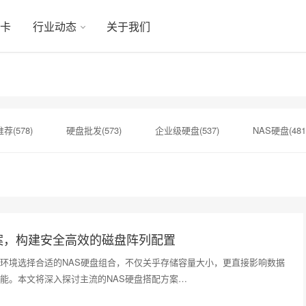
显卡
行业动态
关于我们
荐(578)
硬盘批发(573)
企业级硬盘(537)
NAS硬盘(481
硬盘(434)
机械硬盘(412)
硬盘代理商(153)
二手硬盘(1
希捷银河(151)
H200(150)
企业级SSD(150)
硬盘批发价
案，构建安全高效的磁盘阵列配置
环境选择合适的NAS硬盘组合，不仅关乎存储容量大小，更直接影响数据
能。本文将深入探讨主流的NAS硬盘搭配方案…