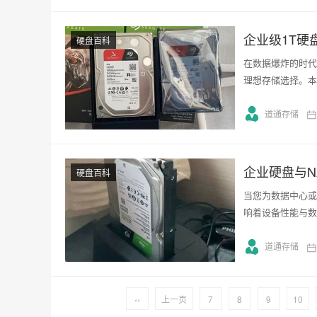
企业级1T
硬盘百科
在数据爆炸的时代
理想存储选择。本
道通存储
企业硬盘与N
硬盘百科
当您为数据中心或
响着设备性能与数
道通存储
‹‹
上一页
7
8
9
10