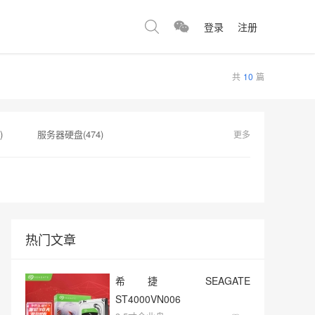
登录
注册
共
10
篇
)
服务器硬盘(474)
更多
53)
英特尔(153)
SSD(152)
格(149)
固态硬盘(147)
热门文章
希捷 SEAGATE
ST4000VN006