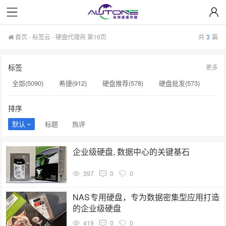
首页
-
标签云
- 硬盘代理商 第16页
共
3
篇
标签
更多
全部(5090)
希捷(912)
硬盘推荐(578)
硬盘批发(573)
企业级硬盘(537)
NAS硬盘(481)
服务器硬盘(474)
排序
硬盘采购(474)
希捷硬盘(471)
硬盘(434)
默认
标题
热评
机械硬盘(412)
硬盘代理商(153)
二手硬盘(153)
企业级硬盘, 数据中心的关键基石
英特尔(153)
SSD(152)
西数硬盘(152)
硬盘容量(151)
397
0
0
希捷银河(151)
H200(150)
企业级SSD(150)
硬盘批发价格(149)
固态硬盘(147)
NAS专用硬盘，专为数据密集型应用打造
的企业级硬盘
419
0
0