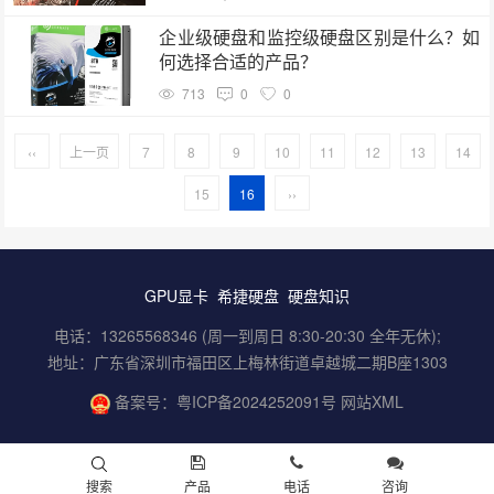
企业级硬盘和监控级硬盘区别是什么？如
何选择合适的产品？
713
0
0
‹‹
上一页
7
8
9
10
11
12
13
14
15
16
››
GPU显卡
希捷硬盘
硬盘知识
电话：13265568346 (周一到周日 8:30-20:30 全年无休);
地址：广东省深圳市福田区上梅林街道卓越城二期B座1303
备案号：
粤ICP备2024252091号
网站XML
搜索
产品
电话
咨询