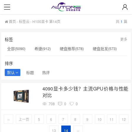
首页
-
标签云
- H100显卡 第14页
共
1
篇
标签
更多
全部(5090)
希捷(912)
硬盘推荐(578)
硬盘批发(573)
企业级硬盘(537)
NAS硬盘(481)
服务器硬盘(474)
排序
硬盘采购(474)
希捷硬盘(471)
硬盘(434)
默认
标题
热评
机械硬盘(412)
H100显卡(131)
H20显卡(131)
4090显卡多少钱？主流GPU价格与性能
硬盘质量(130)
GPU服务器(130)
H200服务器(126)
对比
希捷SSD(125)
NAS专用硬盘(120)
企业级存储(72)
708
0
0
HAMR技术(62)
企业级(34)
大容量硬盘(32)
‹‹
上一页
5
6
7
8
9
10
11
12
13
14
››