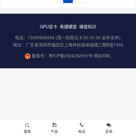
GPU显卡
希捷硬盘
硬盘知识
电话：13265568346 (周一到周日 8:30-20:30 全年无休);
地址：广东省深圳市福田区上梅林街道卓越城二期B座1303
备案号：
粤ICP备2024252091号
网站XML
搜索
产品
电话
咨询