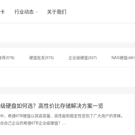
显卡
行业动态
关于我们
荐(578)
硬盘批发(573)
企业级硬盘(537)
NAS硬盘(481
硬盘(434)
机械硬盘(412)
6TB硬盘(1)
SAS硬盘(1)
扩容NAS(1)
增加硬盘方案(1)
NAS设备(1)
监控专用(1
业级硬盘如何选？高性价比存储解决方案一览
中，希捷6TB硬盘以其高容量、高性能和稳定性受到了广大用户的青睐。
合自己企业的希捷6TB企业级硬盘？…