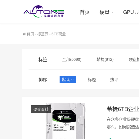
首页
硬盘
GPU
首页
-
标签云
- 6TB硬盘
标签
全部(5090)
希捷(912)
硬盘推
硬盘采购(474)
希捷硬盘(471)
排序
默认
标题
热评
硬盘状态异常(1)
SSD缓存(1)
希捷6TB企
硬盘百科
在众多企业级硬盘
那么，如何挑选适