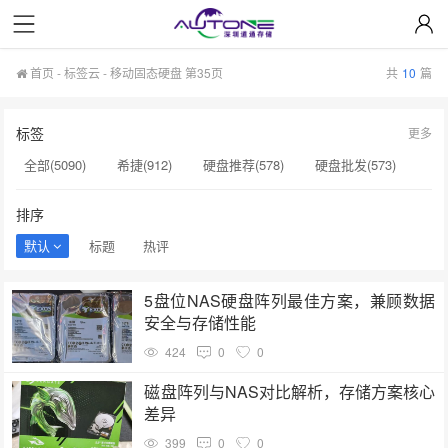
首页
-
标签云
- 移动固态硬盘 第35页
共
10
篇
标签
更多
全部(5090)
希捷(912)
硬盘推荐(578)
硬盘批发(573)
企业级硬盘(537)
NAS硬盘(481)
服务器硬盘(474)
排序
硬盘采购(474)
希捷硬盘(471)
硬盘(434)
默认
标题
热评
机械硬盘(412)
移动固态硬盘(360)
监控硬盘(334)
5盘位NAS硬盘阵列最佳方案，兼顾数据
希捷企业级硬盘(310)
企业硬盘(293)
显卡(283)
安全与存储性能
希捷硬盘选购(274)
企业级固态硬盘(265)
424
0
0
硬盘售后服务(262)
移动硬盘(244)
企业级硬盘批发(240)
磁盘阵列与NAS对比解析，存储方案核心
差异
硬盘选购指南(237)
399
0
0