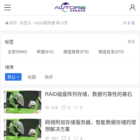
首页
-
标签云
- H200服务器 第13页
共
6
篇
标签
更多
全部(5090)
希捷(912)
硬盘推荐(578)
硬盘批发(573)
企业级硬盘(537)
NAS硬盘(481)
服务器硬盘(474)
排序
硬盘采购(474)
希捷硬盘(471)
硬盘(434)
默认
标题
热评
机械硬盘(412)
H200服务器(126)
希捷SSD(125)
RAID磁盘阵列存储，数据可靠性的基石
NAS专用硬盘(120)
企业级存储(72)
HAMR技术(62)
415
0
0
企业级(34)
大容量硬盘(32)
监控硬盘​(25)
监控硬盘多少钱(24)
数据存储(22)
企业硬盘​(20)
网络附加存储服务器，智能数据存储的理
想解决方案
407
0
0