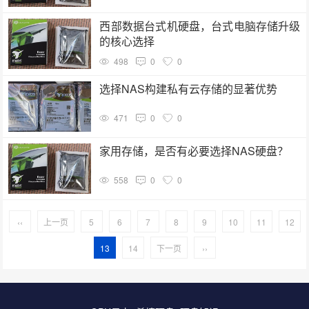
西部数据台式机硬盘，台式电脑存储升级
的核心选择
498
0
0
选择NAS构建私有云存储的显著优势
471
0
0
家用存储，是否有必要选择NAS硬盘？
558
0
0
‹‹
上一页
5
6
7
8
9
10
11
12
13
14
下一页
››