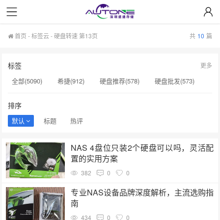
首页
-
标签云
- 硬盘转速 第13页
共
10
篇
标签
更多
全部(5090)
希捷(912)
硬盘推荐(578)
硬盘批发(573)
企业级硬盘(537)
NAS硬盘(481)
服务器硬盘(474)
排序
硬盘采购(474)
希捷硬盘(471)
硬盘(434)
默认
标题
热评
机械硬盘(412)
硬盘转速(132)
NAS(132)
NAS 4盘位只装2个硬盘可以吗，灵活配
H20显卡(131)
H100显卡(131)
硬盘质量(130)
置的实用方案
GPU服务器(130)
H200服务器(126)
希捷SSD(125)
382
0
0
NAS专用硬盘(120)
企业级存储(72)
HAMR技术(62)
专业NAS设备品牌深度解析，主流选购指
南
434
0
0