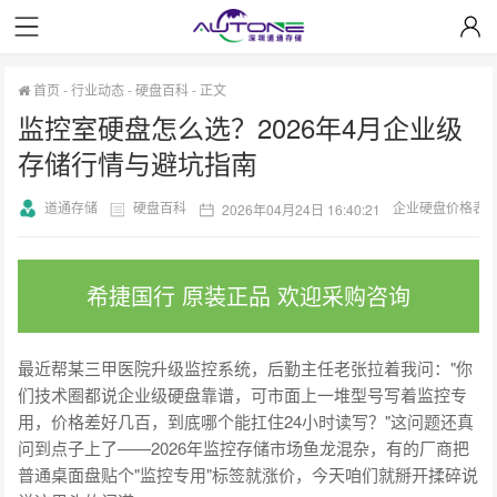
首页
-
行业动态
-
硬盘百科
-
正文
监控室硬盘怎么选？2026年4月企业级
存储行情与避坑指南
道通存储
硬盘百科
企业硬盘价格表
2026年04月24日 16:40:21
希捷国行 原装正品 欢迎采购咨询
最近帮某三甲医院升级监控系统，后勤主任老张拉着我问："你
们技术圈都说企业级硬盘靠谱，可市面上一堆型号写着监控专
用，价格差好几百，到底哪个能扛住24小时读写？"这问题还真
问到点子上了——2026年监控存储市场鱼龙混杂，有的厂商把
普通桌面盘贴个"监控专用"标签就涨价，今天咱们就掰开揉碎说