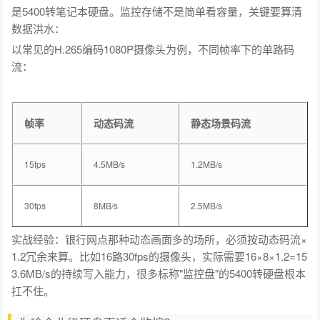
是5400转笔记本硬盘。监控存储不是简单看容量，关键要算清
数据洪水：
以常见的H.265编码1080P摄像头为例，不同帧率下的单路码
流：
帧率
动态码流
静态场景码流
15fps
4.5MB/s
1.2MB/s
30fps
8MB/s
2.5MB/s
实战经验：银行网点那种动态画面多的场所，必须按动态码流×
1.2冗余来算。比如16路30fps的摄像头，实际需要16×8×1.2=15
3.6MB/s的持续写入能力，很多标称"监控盘"的5400转硬盘根本
扛不住。