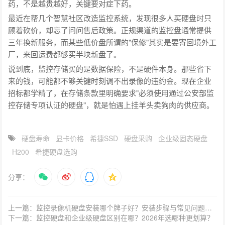
药，不是越贵越好，关键要对症下药。
最近在帮几个智慧社区改造监控系统，发现很多人买硬盘时只
顾着砍价，却忘了问问售后政策。正规渠道的监控盘通常提供
三年换新服务，而某些低价盘所谓的"保修"其实是要寄回境外工
厂，来回运费都够买半块新盘了。
说到底，监控存储买的是数据保险，不是硬件本身。那些省下
来的钱，可能都不够关键时刻调不出录像的违约金。现在企业
招标都学精了，在存储条款里明确要求"必须使用通过公安部监
控存储专项认证的硬盘"，就是怕遇上挂羊头卖狗肉的供应商。
硬盘寿命
显卡价格
希捷SSD
硬盘采购
企业级固态硬盘
H200
希捷硬盘选购
分享：
上一篇：监控录像机硬盘安装哪个牌子好？安装步骤与常见问题有哪些？
下一篇：监控硬盘和企业级硬盘区别在哪？2026年选哪种更划算？