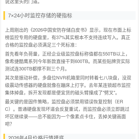
说这里头的门道。
7×24小时监控存储的硬指标
上周刚出的《2026中国安防存储白皮书》显示，现在市面上标
榜监控专用的硬盘里，有37%其实根本不支持连续写入。真正
合格的监控盘必须满足三个死标准：
首先看年负荷量，正经企业级监控盘标称值都在550TB以上，
像希捷酷鹰系列今年新款直接干到600TB。而某些贴牌货实际
测试连300TB都撑不到三个月。
其次是振动补偿，多盘位NVR机箱里同时转着七八块盘，没双
级震动传感器的硬盘就像在蹦床上打字。去年某连锁超市监控
集体掉盘，拆开发现都是便宜货的磁头臂撞成了"劈叉"。
最关键的是固件策略，监控盘必须禁用错误恢复控制（ER
C）。普通硬盘发现坏道会反复重试，而监控盘必须立即跳过
坏区继续录——总不能因为一个像素点卡住，丢掉关键画面
吧？
2026年4月价格行情摸底