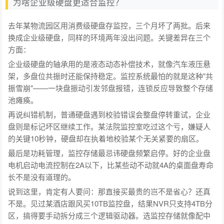
为啥企业级硬盘更适合监控？
去年某物流园区用消费级硬盘存监控，三个月坏了两批。后来
换成企业级硬盘，同样的环境两年没出问题。关键差异在三个
方面：
企业级硬盘的轴承用的是液态动态补偿技术，就像汽车液压悬
架，多盘位共振时还能保持稳定。监控系统最怕的就是这种"共
振雪崩"——一块盘振动引发邻盘报错，连锁反应导致整个存储
池瘫痪。
再说纠错机制，普通硬盘遇到校验错误会整盘停转重试，企业
盘则是标记坏区继续工作。某法院监控室吃过这个亏，嫌疑人
的关键10秒钟，硬盘却在执着地校验某个无关紧要的扇区。
最后是功耗管理，监控存储最忌讳硬盘频繁启停。好的企业盘
电机启动电流控制在2A以下，比某些动不动就4A的桌面盘寿命
长不是没有道理的。
说到这里，肯定有人要问：那直接买最贵的岂不是省心？还真
不是。见过某酒店跟风买10TB监控盘，结果NVR只支持4TB分
区，搞得要手动拆分成三个逻辑驱动器。选监控存储就像配中