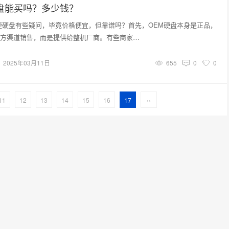
盘能买吗？多少钱？
捷硬盘有些疑问，毕竟价格便宜，但靠谱吗？首先，OEM硬盘本身是正品，
方渠道销售，而是提供给整机厂商。有些商家…
2025年03月11日
655
0
0
11
12
13
14
15
16
17
››