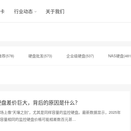
显卡
行业动态
关于我们
荐(578)
硬盘批发(573)
企业级硬盘(537)
NAS硬盘(481
硬盘(434)
机械硬盘(412)
硬盘价格(164)
硬盘寿命(160
SSD(152)
西数硬盘(152)
硬盘容量(151)
希捷银河(15
硬盘差价巨大，背后的原因是什么？
场上像“天壤之别”，尤其是同样容量的监控硬盘。最新数据显示，2025年
容量相同的监控硬盘价格可能相差数百元甚…