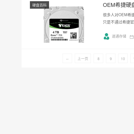
OEM希捷硬
硬盘百科
很多人对OEM希
只是不通过希捷官
道通存储
‹‹
上一页
8
9
10