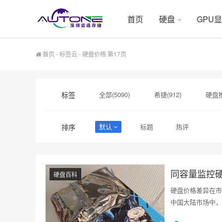
首页
硬盘
GPU
首页
-
标签云
- 硬盘价格 第17页
标签
全部(5090)
希捷(912)
硬盘推
硬盘采购(474)
希捷硬盘(471)
排序
默认
标题
热评
硬盘代理商(153)
英特尔(153)
企业级SSD(150)
同容量监控
硬盘百科
硬盘价格差异在市
中国大陆市场中，