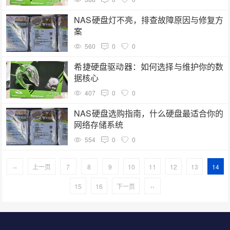
NAS硬盘灯不亮，排查故障原因与修复方
案
560
0
0
希捷硬盘驱动器：如何选择与维护你的数
据核心
407
0
0
NAS硬盘选购指南，什么硬盘最适合你的
网络存储系统
554
0
0
‹‹
上一页
7
8
9
10
11
12
13
14
15
16
下一页
››