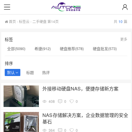
首页
-
标签云
- 二手硬盘 第14页
共
10
篇
标签
更多
全部(5090)
希捷(912)
硬盘推荐(578)
硬盘批发(573)
企业级硬盘(537)
NAS硬盘(481)
服务器硬盘(474)
排序
硬盘采购(474)
希捷硬盘(471)
硬盘(434)
默认
标题
热评
机械硬盘(412)
二手硬盘(153)
硬盘代理商(153)
外接移动硬盘NAS，便捷存储新方案
英特尔(153)
SSD(152)
西数硬盘(152)
硬盘容量(151)
408
0
0
希捷银河(151)
H200(150)
企业级SSD(150)
硬盘批发价格(149)
固态硬盘(147)
NAS存储解决方案，企业数据管理的安全
基石
364
0
0