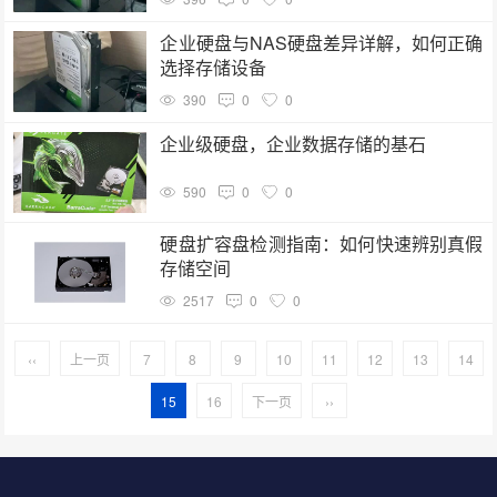
企业硬盘与NAS硬盘差异详解，如何正确
选择存储设备
390
0
0
企业级硬盘，企业数据存储的基石
590
0
0
硬盘扩容盘检测指南：如何快速辨别真假
存储空间
2517
0
0
‹‹
上一页
7
8
9
10
11
12
13
14
15
16
下一页
››