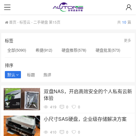
首页
-
标签云
- 二手硬盘 第15页
共
10
篇
标签
更多
全部(5090)
希捷(912)
硬盘推荐(578)
硬盘批发(573)
企业级硬盘(537)
NAS硬盘(481)
服务器硬盘(474)
排序
硬盘采购(474)
希捷硬盘(471)
硬盘(434)
默认
标题
热评
机械硬盘(412)
二手硬盘(153)
硬盘代理商(153)
双盘NAS，开启高效安全的个人私有云新
英特尔(153)
SSD(152)
西数硬盘(152)
硬盘容量(151)
体验
希捷银河(151)
H200(150)
企业级SSD(150)
419
0
0
硬盘批发价格(149)
固态硬盘(147)
小尺寸SAS硬盘，企业级存储解决方案
410
0
0