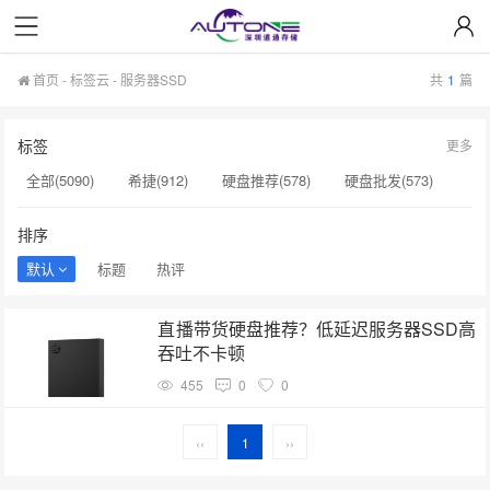
首页
-
标签云
- 服务器SSD
共
1
篇
标签
更多
全部(5090)
希捷(912)
硬盘推荐(578)
硬盘批发(573)
企业级硬盘(537)
NAS硬盘(481)
服务器硬盘(474)
排序
硬盘采购(474)
希捷硬盘(471)
硬盘(434)
默认
标题
热评
机械硬盘(412)
服务器SSD(1)
SAS硬盘(1)
直播带货硬盘推荐？低延迟服务器SSD高
监控设备​(1)
服务器硬盘接口(1)
硬盘状态异常(1)
吞吐不卡顿
SSD缓存(1)
扩容NAS(1)
增加硬盘方案(1)
455
0
0
NAS设备(1)
监控专用(1)
监控视频(1)
‹‹
1
››