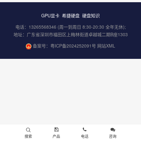
GPU显卡
希捷硬盘
硬盘知识
电话：13265568346 (周一到周日 8:30-20:30 全年无休);
地址：广东省深圳市福田区上梅林街道卓越城二期B座1303
备案号：
粤ICP备2024252091号
网站XML
搜索
产品
电话
咨询