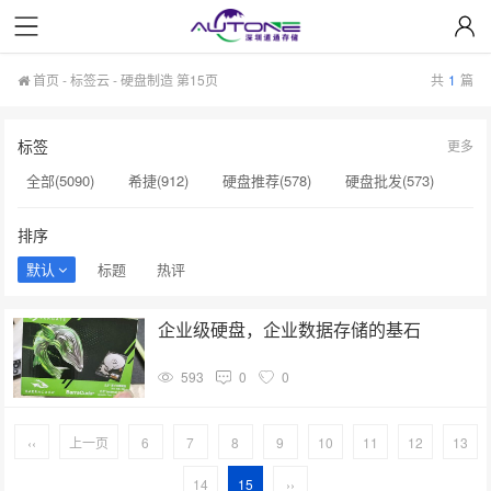
首页
-
标签云
- 硬盘制造 第15页
共
1
篇
标签
更多
全部(5090)
希捷(912)
硬盘推荐(578)
硬盘批发(573)
企业级硬盘(537)
NAS硬盘(481)
服务器硬盘(474)
排序
硬盘采购(474)
希捷硬盘(471)
硬盘(434)
默认
标题
热评
机械硬盘(412)
硬盘制造(141)
英伟达(141)
企业级硬盘，企业数据存储的基石
希捷总代理(141)
希捷序列号(140)
sata固态硬盘(139)
593
0
0
希捷银河Exos(139)
A100(139)
显卡价格(139)
硬盘代理(138)
硬盘质保(137)
显卡A100(136)
‹‹
上一页
6
7
8
9
10
11
12
13
14
15
››