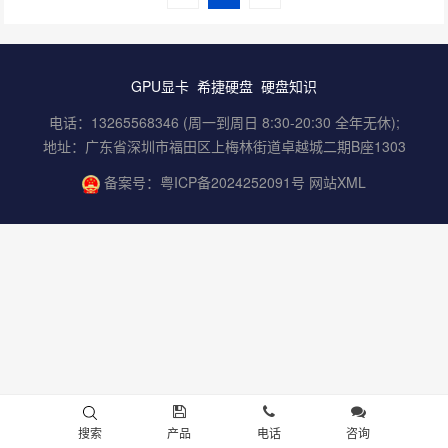
GPU显卡
希捷硬盘
硬盘知识
电话：13265568346 (周一到周日 8:30-20:30 全年无休);
地址：广东省深圳市福田区上梅林街道卓越城二期B座1303
备案号：
粤ICP备2024252091号
网站XML
搜索
产品
电话
咨询