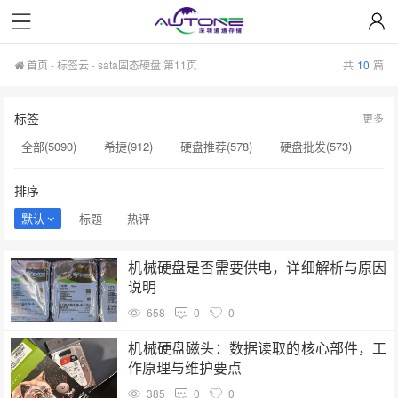
首页
-
标签云
- sata固态硬盘 第11页
共
10
篇
标签
更多
全部(5090)
希捷(912)
硬盘推荐(578)
硬盘批发(573)
企业级硬盘(537)
NAS硬盘(481)
服务器硬盘(474)
排序
硬盘采购(474)
希捷硬盘(471)
硬盘(434)
默认
标题
热评
机械硬盘(412)
sata固态硬盘(139)
希捷银河Exos(139)
机械硬盘是否需要供电，详细解析与原因
A100(139)
显卡价格(139)
硬盘代理(138)
说明
硬盘质保(137)
显卡A100(136)
H100(136)
服务器(136)
658
0
0
硬盘真伪鉴别(134)
硬盘转速(132)
机械硬盘磁头：数据读取的核心部件，工
作原理与维护要点
385
0
0