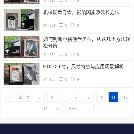
619
0
0
机械硬盘寿命，影响因素及延长方法
301
0
0
如何判断电脑硬盘类型，从这几个方法轻
松分辨
530
0
0
HDD 2.5寸，尺寸特点与应用场景解析
350
0
0
‹‹
上一页
5
6
7
8
9
10
11
12
13
14
下一页
››